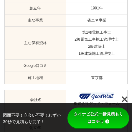
創立年
1991年
主な事業
省エネ事業
第1種電気工事士
2級電気工事施工管理技士
主な保有資格
2級建築士
1級建築施工管理技士
Google口コミ
-
施工地域
東京都
会社名
株式会社グッド・ウォール
タイナビ公式一括見積もり
図面不要！立会い不要！わずか
会社所在地
東京都足立区谷在家2-1-13
はコチラ
30秒で見積もり完了！
創立年
2006年