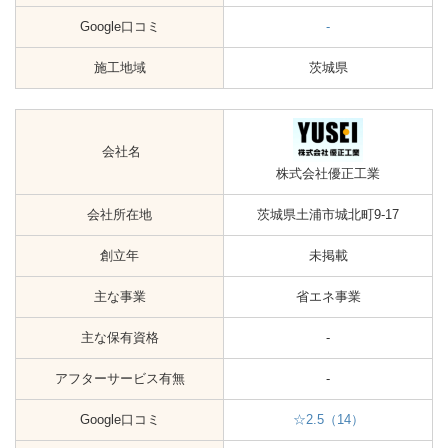
Google口コミ
-
施工地域
茨城県
会社名
株式会社優正工業
会社所在地
茨城県土浦市城北町9-17
創立年
未掲載
主な事業
省エネ事業
主な保有資格
-
アフターサービス有無
-
Google口コミ
☆2.5（14）