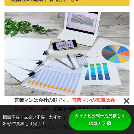
営業マンは会社の顔
です。
営業マンの知識は会
社の知識と一緒
。知識や情報が乏しいと不安に
タイナビ公式一括見積もり
図面不要！立会い不要！わずか
なりますよね。
質問してもすぐ返答もらえなか
はコチラ
30秒で見積もり完了！
ったら知識が少ないと感じることでしょう。太