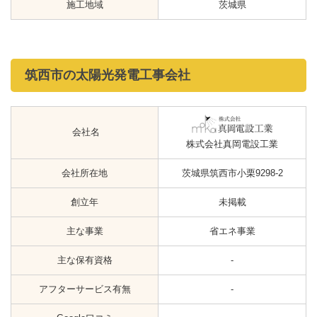
施工地域
茨城県
筑西市の太陽光発電工事会社
会社名
株式会社真岡電設工業
会社所在地
茨城県筑西市小栗9298-2
創立年
未掲載
主な事業
省エネ事業
主な保有資格
-
アフターサービス有無
-