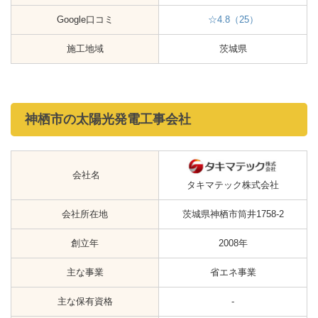
Google口コミ
☆4.8（25）
施工地域
茨城県
神栖市の太陽光発電工事会社
会社名
タキマテック株式会社
会社所在地
茨城県神栖市筒井1758-2
創立年
2008年
主な事業
省エネ事業
主な保有資格
-