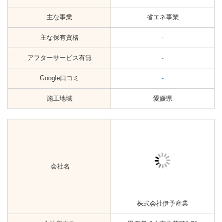
株式会社ミライズ
愛媛県松山市空港通3丁目8番21
会社所在地
号
創立年
2014年
主な事業
省エネ事業
主な保有資格
-
アフターサービス有無
-
Google口コミ
-
施工地域
愛媛県
会社名
朝日住環境システムズ株式会社