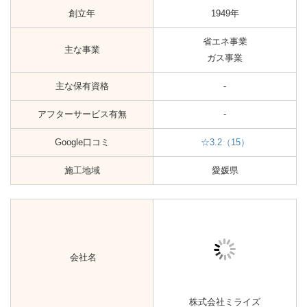
会社所在地
愛媛県松山市北吉田町1331-2
創立年
1997年
主な事業
省エネ事業
主な保有資格
第2電気工事士
アフターサービス有無
-
Google口コミ
☆5.0（1）
施工地域
愛媛県
会社名
愛媛プレカット株式会社
会社所在地
愛媛県松山市西垣生町1740−5
創立年
1992年