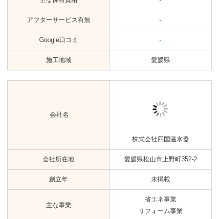
会社名
株式会社伊予産業
会社所在地
愛媛県松山市此花町1-21
創立年
1965年
主な事業
省エネ事業
主な保有資格
-
アフターサービス有無
-
Google口コミ
☆4.1（7）
施工地域
愛媛県
会社名