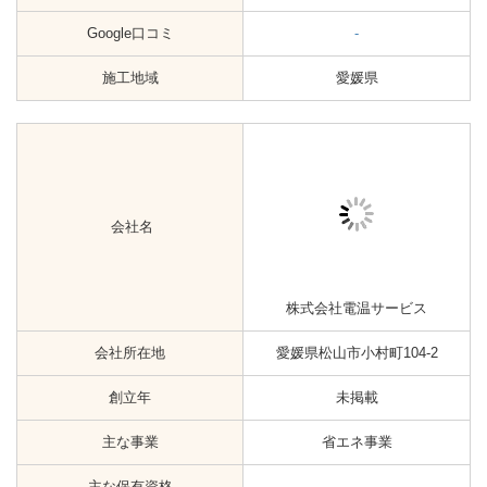
施工地域
愛媛県
会社名
株式会社サントータル愛媛
会社所在地
愛媛県松山市古川南1丁目21−4
創立年
未掲載
主な事業
省エネ事業
主な保有資格
-
アフターサービス有無
-
Google口コミ
-
施工地域
愛媛県