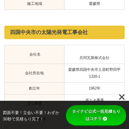
愛媛県新居浜市久保田町3丁目9
会社所在地
番20号
創立年
1959年
省エネ事業
主な事業
リフォーム事業
主な保有資格
-
アフターサービス有無
-
Google口コミ
☆3.2（15）
施工地域
愛媛県
タイナビ公式一括見積もり
図面不要！立会い不要！わずか
はコチラ
30秒で見積もり完了！
西条市の太陽光発電工事会社