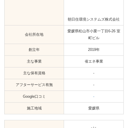
創立年
未掲載
主な事業
省エネ事業
第2電気工事士
主な保有資格
給水装置工事主任技術者
アフターサービス有無
-
Google口コミ
-
施工地域
愛媛県
会社名
株式会社エコ・アシスト
愛媛県松山市東石井6丁目5番12
会社所在地
号
創立年
2010年