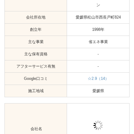
アフターサービス有無
-
Google口コミ
☆2.9（14）
施工地域
愛媛県
会社名
株式会社クリエネ
会社所在地
愛媛県松山市別府町496-1
創立年
2014年
主な事業
省エネ事業
主な保有資格
第2種電気工事士
アフターサービス有無
有
Google口コミ
-