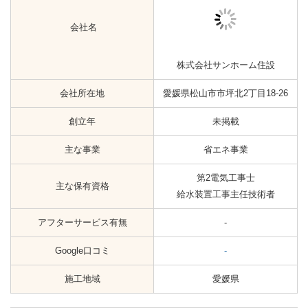
三王ハウジング株式会社
会社所在地
愛媛県新居浜市阿島1丁目5-35
創立年
1988年
主な事業
省エネ事業
主な保有資格
-
アフターサービス有無
-
Google口コミ
☆4.8（4）
施工地域
愛媛県
会社名
株式会社四国アシスト
愛媛県新居浜市大生院1830番地
会社所在地