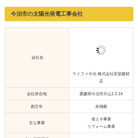
今治市の太陽光発電工事会社
会社名
ライファ今治 株式会社宏栄建材
店
会社所在地
愛媛県今治市片山1-2-14
創立年
未掲載
省エネ事業
主な事業
リフォーム事業
主な保有資格
-
アフターサービス有無
-
Google口コミ
☆1.0（1）