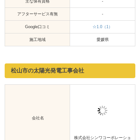
施工地域
愛媛県
松山市の太陽光発電工事会社
会社名
株式会社シンワコーポレーショ
ン
会社所在地
愛媛県松山市西長戸町824
創立年
1998年
主な事業
省エネ事業
主な保有資格
-