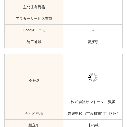
エナジー・ワン株式会社
愛媛県松山市大可賀3丁目1453-
会社所在地
11
創立年
1949年
省エネ事業
主な事業
ガス事業
主な保有資格
-
アフターサービス有無
-
Google口コミ
☆3.2（15）
施工地域
愛媛県
会社名