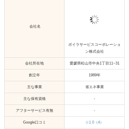
会社所在地
愛媛県松山市越智1丁目8-16
創立年
1973年
主な事業
省エネ事業
主な保有資格
給水装置工事主任技術者
アフターサービス有無
-
Google口コミ
☆3.3（7）
施工地域
愛媛県
会社名
株式会社武智電器商会
会社所在地
愛媛県松山市南久米町671−2