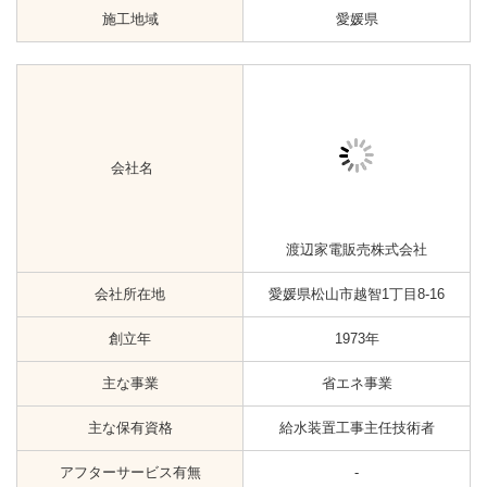
創立年
未掲載
主な事業
省エネ事業
主な保有資格
-
アフターサービス有無
-
Google口コミ
☆3.0（2）
施工地域
愛媛県
会社名
株式会社ミライエ
会社所在地
愛媛県松山市鴨川1丁目2-26
創立年
2011年