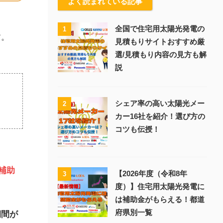
よく読まれている記事
全国で住宅用太陽光発電の
1
す。
見積もりサイトおすすめ厳
選/見積もり内容の見方も解
説
シェア率の高い太陽光メー
2
カー16社を紹介！選び方の
コツも伝授！
補助
【2026年度（令和8年
3
度）】住宅用太陽光発電に
は補助金がもらえる！都道
府県別一覧
期間が