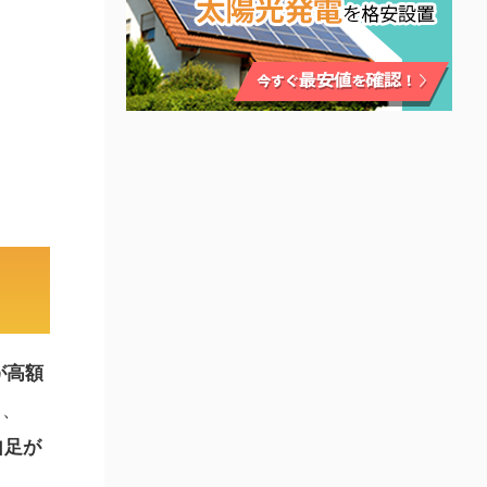
が高額
し、
自足が